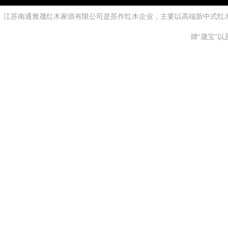
江苏南通雅晟红木家俱有限公司是苏作红木企业，主要以高端新中式红
牌“晟宝”以